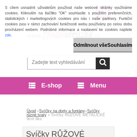
S cílem usnadnit uživatelům používat naše webové stránky využíváme
Přihlášení
Nová registrace
cookies. Kliknutím na tlačítko "OK" souhlasíte s použitím preferenčních,
statistických i marketingových cookies pro nás i naše partnery. Funkční
cookies jsou v rámci zachování funkčnosti webu používány po celou dobu
procházení webem. Podrobné informace a nastavení ke cookies najdete
zde
.
Odmítnout vše
Souhlasím
E-shop
Menu
Úvod
»
Svíčky na dorty a fontány
»
Svíčky
různé tvary
»
Svíčky RŮŽOVÉ METALICKÉ
9cm 6ks
Svíčky RŮŽOVÉ