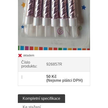
skladem
Číslo
926857R
produktu:
:
50 Kč
(Nejsme plátci DPH)
Kompletní specifikace
Ke stažení